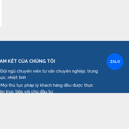
AM KẾT CỦA CHÚNG TÔI
ZALO
 Đội ngũ chuyên viên tư vấn chuyên nghiệp, trung
hực, nhiệt tình
 Mọi thủ tục pháp lý khách hàng đều được thực
iện trực tiếp với chủ đầu tư
 Cung cấp thông tin nhanh chóng, chính xác và
hanh nhất từ chủ đầu tư
 Hỗ trợ tư vấn trực tiếp, chuyên sâu giúp quý
hách tìm căn hộ phù hợp với gia đình
 Cam kết bán hàng trực tiếp giá CĐT