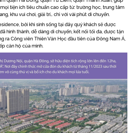
 tâm quận Hà Đông, quận Từ Liêm, quận Thanh Xuân, giúp
ọi tiện ích tiêu chuẩn cao cấp từ: trường học, trung tâm
, khu vui chơi, giải trí… chỉ với vài phút di chuyển.
Residence, bởi khi sinh sống tại đây quý khách sẽ được
 hình thành, dễ dàng di chuyển, kết nối tối đa, được tận
ng ra Công viên Thiên Văn Học đầu tiên của Đông Nam Á,
ếp căn hộ của mình.