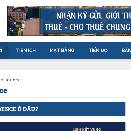
Í
TIỆN ÍCH
MẶT BẰNG
TIẾN ĐỘ
BẢN
 Residence
ce
DENCE Ở ĐÂU?