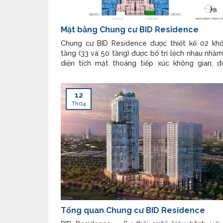
Mặt bằng Chung cư BID Residence
Chung cư BID Residence được thiết kế 02 khố
tầng (33 và 50 tầng) được bố trí lệch nhau nhằ
diện tích mặt thoáng tiếp xúc không gian, đố
không khí. Mặt bằng Chung cư BID Residence 
BID Residence bao gồm 4 tầng thương mại và 2
hầm được liên hoàn thông nhau, tạo
12
Th04
Tổng quan Chung cư BID Residence