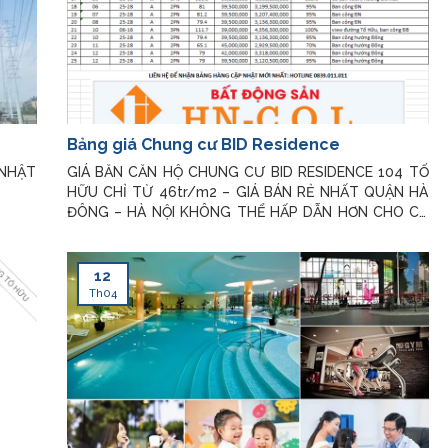
Bảng giá Chung cư BID Residence
 NHẬT
GIÁ BĂN CĂN HỘ CHUNG CƯ BID RESIDENCE 104 TỐ
HỮU CHỈ TỪ 46tr/m2 – GIÁ BÁN RẺ NHẤT QUẬN HÀ
ĐÔNG – HÀ NỘI KHÔNG THỂ HẤP DẪN HƠN CHO CẢ
KHÁCH HÀNG ĐẦU TƯ VÀ KHÁCH HÀNG MUA Ở!
PHÒNG KINH DOANH DỰ ÁN Xin chân thành cám ơn
Quý khách đã quan tâm đến dự án Bid
12
Th04