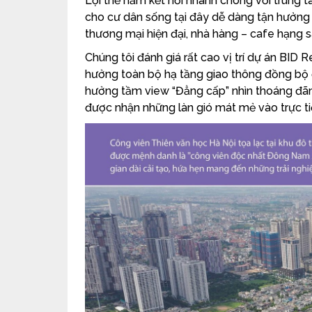
Lợi thế nằm kết nối nhanh chóng với trung
cho cư dân sống tại đây dễ dàng tận hưởng m
thương mại hiện đại, nhà hàng – cafe hạng sang
Chúng tôi đánh giá rất cao vị trí dự án BID 
hưởng toàn bộ hạ tầng giao thông đồng bộ đã
hưởng tầm view “Đẳng cấp” nhìn thoáng đã
được nhận những làn gió mát mẻ vào trực ti