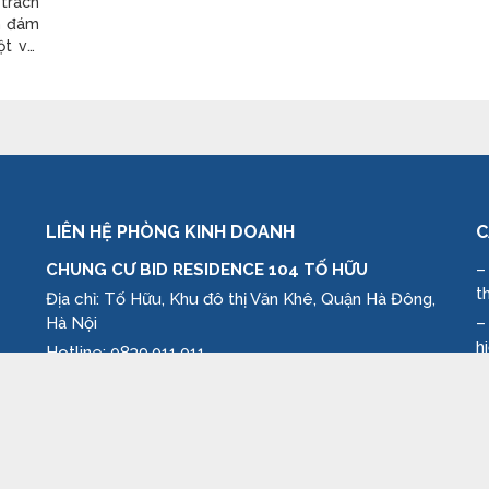
trách
nh đám
t vài
u” khá
ấy lâu
LIÊN HỆ PHÒNG KINH DOANH
C
CHUNG CƯ BID RESIDENCE 104 TỐ HỮU
–
t
Địa chỉ: Tố Hữu, Khu đô thị Văn Khê, Quận Hà Đông,
Hà Nội
–
h
Hotline: 0839.011.011
–
Website: www.bid-residence.com
n
–
k
–