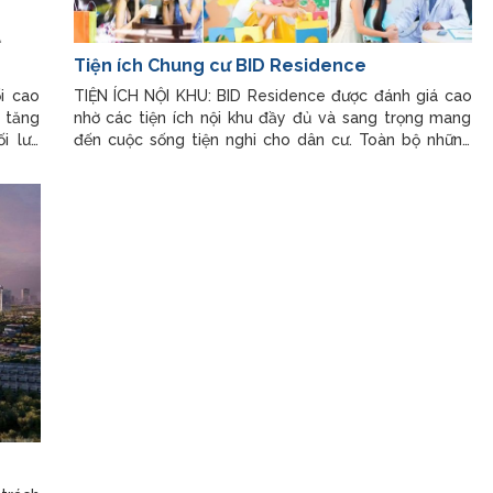
Tiện ích Chung cư BID Residence
i cao
TIỆN ÍCH NỘI KHU: BID Residence được đánh giá cao
m tăng
nhờ các tiện ích nội khu đầy đủ và sang trọng mang
i lưu
đến cuộc sống tiện nghi cho dân cư. Toàn bộ những
Dự án
tiện ích nội khu đều được đảm bảo xây dựng và triển
 tầng
khai đầy đủ để mang tới cho cư dân một không gian
sống hoàn hảo.