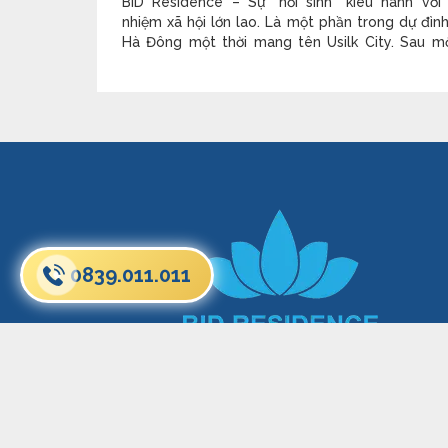
BID Residence – Sự “hồi sinh” kiêu hãnh với 
nhiệm xã hội lớn lao. Là một phần trong dự đì
Hà Đông một thời mang tên Usilk City. Sau mộ
“biến cố” xảy ra, dự án đã phải “nằm đắp chiế
lâu. Tuy nhiên BID Group với tâm huyết “ấp ủ” b
đã hợp tác
0839.011.011