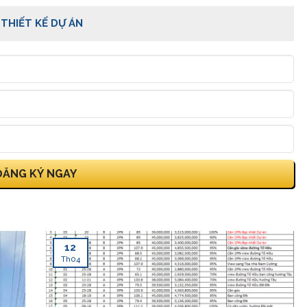
 THIẾT KẾ DỰ ÁN
12
Th04