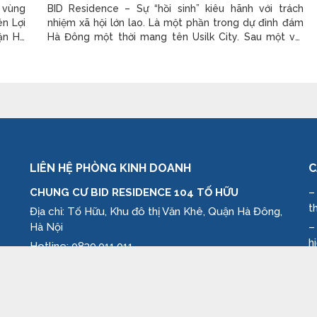
 vùng
BID Residence – Sự “hồi sinh” kiêu hãnh với trách
ên Lợi
nhiệm xã hội lớn lao. Là một phần trong dự đình đám
ận Hà
Hà Đông một thời mang tên Usilk City. Sau một vài
ho cư
“biến cố” xảy ra, dự án đã phải “nằm đắp chiếu” khá
h tiêu
lâu. Tuy nhiên BID Group với tâm huyết “ấp ủ” bấy lâu
đã hợp tác
LIÊN HỆ PHÒNG KINH DOANH
C
CHUNG CƯ BID RESIDENCE 104 TỐ HỮU
–
t
Địa chỉ: Tố Hữu, Khu đô thị Văn Khê, Quận Hà Đông,
Hà Nội
–
h
Hotline: 0839.011.011
–
Website: www.bid-residence.com
n
–
k