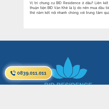
Vị trí chung cư BID Residence ở đâu? Liên kết
thuận tiện BID Văn Khê là lý do nên mua đầu ti
thế nằm kết nối nhanh chóng với trung tâm qu
Đông, quận Từ Liêm, quận Thanh Xuân, giúp c
dân sống tại đây dễ dàng tận hưởng mọi tiện íc
chuẩn cao cấp
0839.011.011