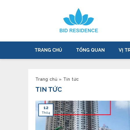
TRANG CHỦ
TỔNG QUAN
VỊ TR
Trang chủ
»
Tin tức
TIN TỨC
12
Th04