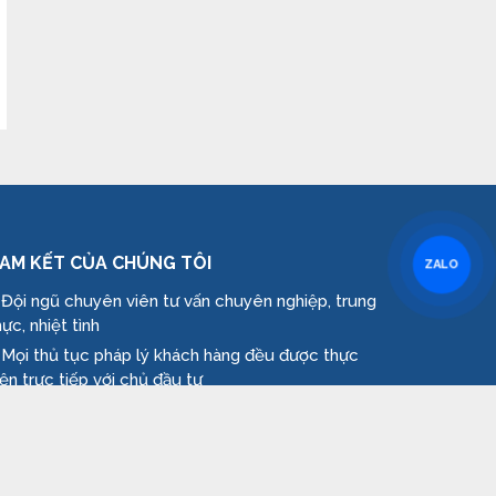
AM KẾT CỦA CHÚNG TÔI
ZALO
 Đội ngũ chuyên viên tư vấn chuyên nghiệp, trung
hực, nhiệt tình
 Mọi thủ tục pháp lý khách hàng đều được thực
iện trực tiếp với chủ đầu tư
 Cung cấp thông tin nhanh chóng, chính xác và
hanh nhất từ chủ đầu tư
 Hỗ trợ tư vấn trực tiếp, chuyên sâu giúp quý
hách tìm căn hộ phù hợp với gia đình