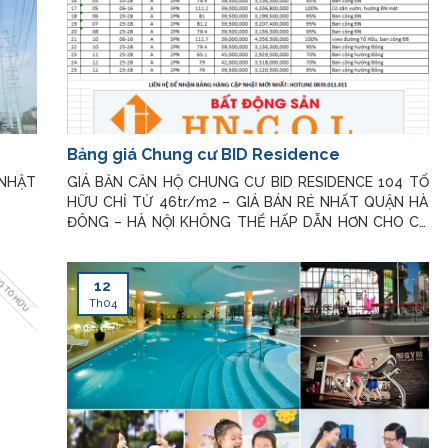
Bảng giá Chung cư BID Residence
 NHẬT
GIÁ BĂN CĂN HỘ CHUNG CƯ BID RESIDENCE 104 TỐ
HỮU CHỈ TỪ 46tr/m2 – GIÁ BÁN RẺ NHẤT QUẬN HÀ
ĐÔNG – HÀ NỘI KHÔNG THỂ HẤP DẪN HƠN CHO CẢ
KHÁCH HÀNG ĐẦU TƯ VÀ KHÁCH HÀNG MUA Ở!
PHÒNG KINH DOANH DỰ ÁN Xin chân thành cám ơn
Quý khách đã quan tâm đến dự án Bid
12
Th04