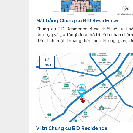
Mặt bằng Chung cư BID Residence
Chung cư BID Residence được thiết kế 02 khố
tầng (33 và 50 tầng) được bố trí lệch nhau nhằ
diện tích mặt thoáng tiếp xúc không gian, đố
không khí. Mặt bằng Chung cư BID Residence 
BID Residence bao gồm 4 tầng thương mại và 2
hầm được liên hoàn thông nhau, tạo
12
Th04
Vị trí Chung cư BID Residence