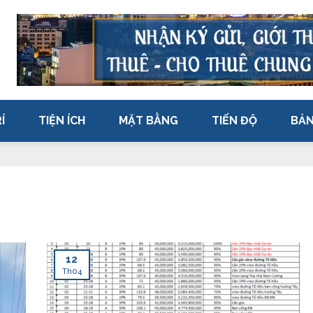
Í
TIỆN ÍCH
MẶT BẰNG
TIẾN ĐỘ
BẢN
12
Th04