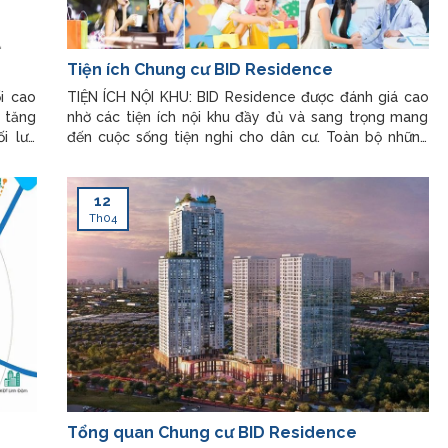
Tiện ích Chung cư BID Residence
i cao
TIỆN ÍCH NỘI KHU: BID Residence được đánh giá cao
m tăng
nhờ các tiện ích nội khu đầy đủ và sang trọng mang
i lưu
đến cuộc sống tiện nghi cho dân cư. Toàn bộ những
Dự án
tiện ích nội khu đều được đảm bảo xây dựng và triển
 tầng
khai đầy đủ để mang tới cho cư dân một không gian
sống hoàn hảo.
12
Th04
Tổng quan Chung cư BID Residence