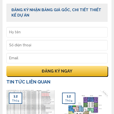
ĐĂNG KÝ NHẬN BẢNG GIÁ GỐC, CHI TIẾT THIẾT
KẾ DỰ ÁN
TIN TỨC LIÊN QUAN
12
12
Th04
Th04